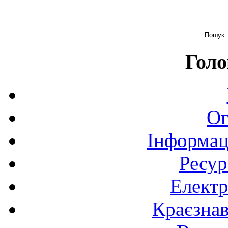
Голо
Ог
Інформац
Ресур
Електр
Краєзна