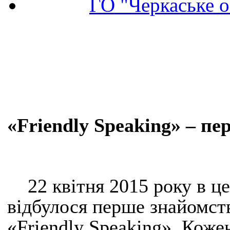
ГО "Черкаське о
«Friendly Speaking» – пе
22 квітня 2015 року в ц
відбулося перше знайомст
«Friendly Speaking». Коже