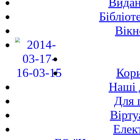
Видан
Бібліот
Вікн
Кори
Наші 
Для 
Вірту
Елек