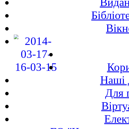
Видан
Бібліот
Вікн
Кори
Наші 
Для 
Вірту
Елек