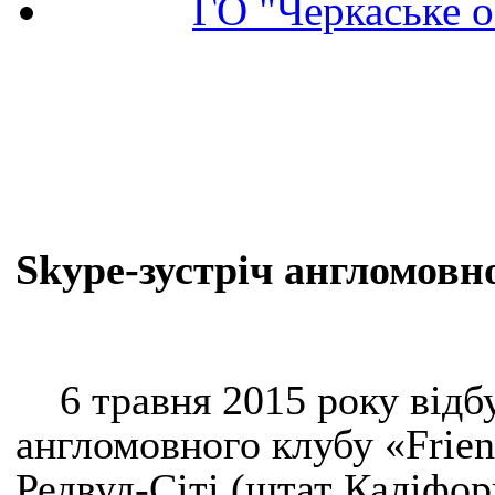
ГО "Черкаське о
Skype-зустріч англомовно
6 травня 2015 року відб
англомовного клубу «Frien
Редвуд-Сіті (штат Каліфор