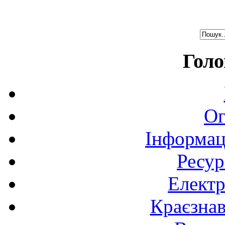
Голо
Ог
Інформац
Ресур
Електр
Краєзна