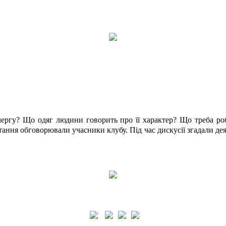
ергу? Що одяг людини говорить про її характер? Що треба ро
тання обговорювали учасники клубу. Під час дискусії згадали деякі