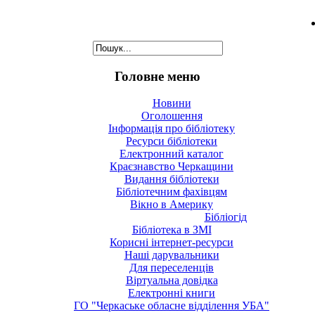
Головне меню
Новини
Оголошення
Інформація про бібліотеку
Ресурси бібліотеки
Електронний каталог
Краєзнавство Черкащини
Видання бібліотеки
Бібліотечним фахівцям
Вікно в Америку
Бібліогід
Бібліотека в ЗМІ
Корисні інтернет-ресурси
Наші дарувальники
Для переселенців
Віртуальна довідка
Електронні книги
ГО "Черкаське обласне відділення УБА"