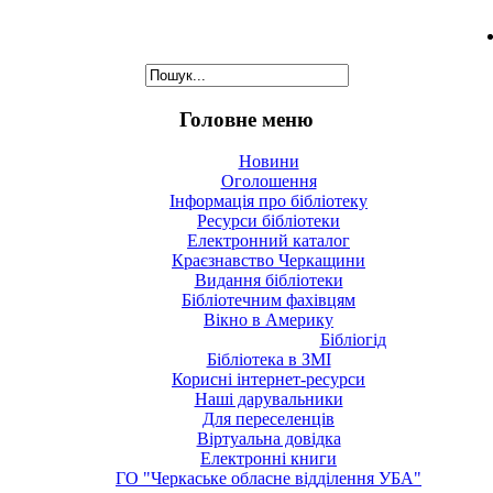
Головне меню
Новини
Оголошення
Інформація про бібліотеку
Ресурси бібліотеки
Електронний каталог
Краєзнавство Черкащини
Видання бібліотеки
Бібліотечним фахівцям
Вікно в Америку
Бібліогід
Бібліотека в ЗМІ
Корисні інтернет-ресурси
Наші дарувальники
Для переселенців
Віртуальна довідка
Електронні книги
ГО "Черкаське обласне відділення УБА"