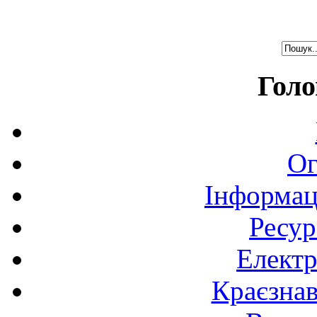
Голо
Ог
Інформац
Ресур
Електр
Краєзна