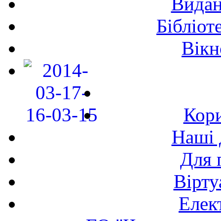
Видан
Бібліот
Вікн
Кори
Наші 
Для 
Вірту
Елек