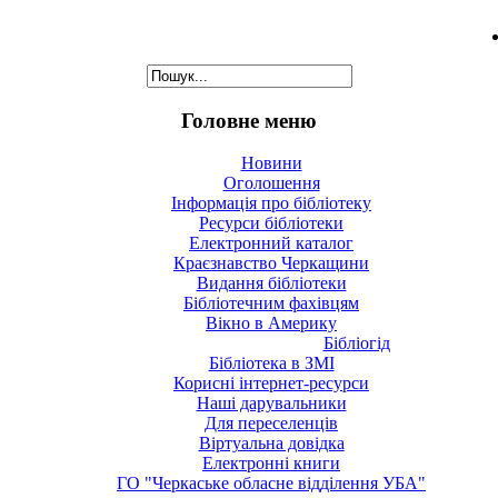
Головне меню
Новини
Оголошення
Інформація про бібліотеку
Ресурси бібліотеки
Електронний каталог
Краєзнавство Черкащини
Видання бібліотеки
Бібліотечним фахівцям
Вікно в Америку
Бібліогід
Бібліотека в ЗМІ
Корисні інтернет-ресурси
Наші дарувальники
Для переселенців
Віртуальна довідка
Електронні книги
ГО "Черкаське обласне відділення УБА"