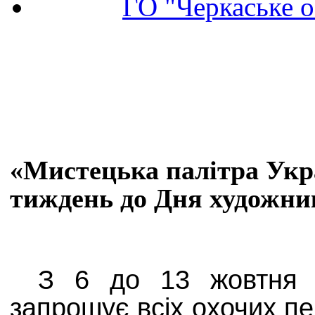
ГО "Черкаське о
«Мистецька палітра Укр
тиждень до Дня художник
З 6 до 13 жовтня 2
запрошує всіх охочих п