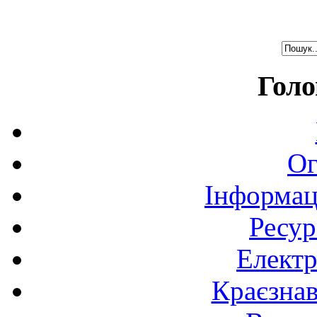
Голо
Ог
Інформац
Ресур
Електр
Краєзна