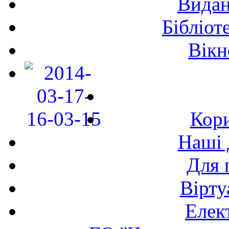
Видан
Бібліот
Вікн
Кори
Наші 
Для 
Вірту
Елек