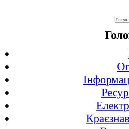
Голо
Ог
Інформац
Ресур
Електр
Краєзна