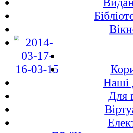
Видан
Бібліот
Вікн
Кори
Наші 
Для 
Вірту
Елек