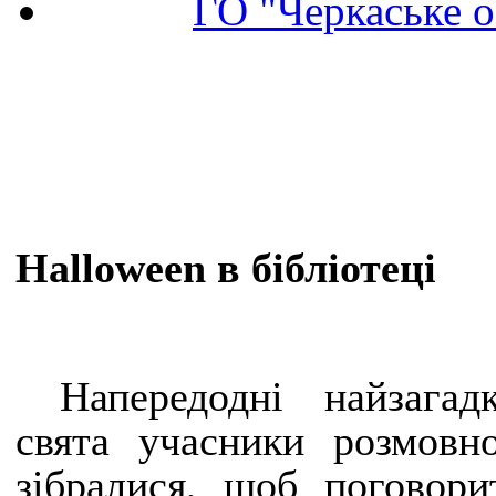
ГО "Черкаське о
Halloween в бібліотеці
Напередодні найзагад
свята учасники розмовно
зібралися, щоб поговор