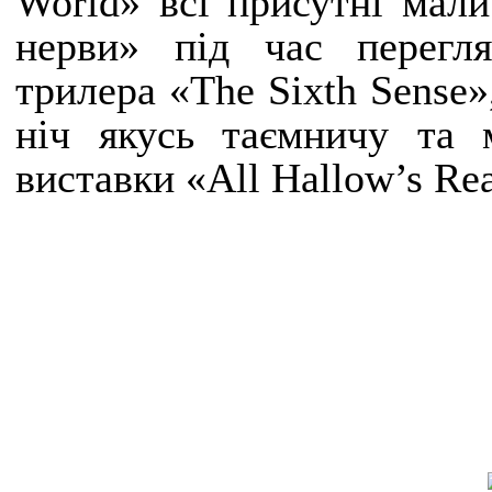
World» всі присутні мали
нерви» під час перегл
трилера «The Sixth Sense»
ніч якусь таємничу та 
виставки «All Hallow’s Re