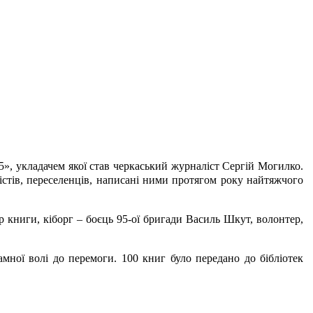
15», укладачем якої став черкаський журналіст Сергій Могилко.
лістів, переселенців, написані ними протягом року найтяжчого
р книги, кіборг – боєць 95-ої бригади Василь Шкут, волонтер,
мної волі до перемоги. 100 книг було передано до бібліотек