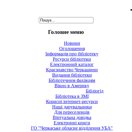
Головне меню
Новини
Оголошення
Інформація про бібліотеку
Ресурси бібліотеки
Електронний каталог
Краєзнавство Черкащини
Видання бібліотеки
Бібліотечним фахівцям
Вікно в Америку
Бібліогід
Бібліотека в ЗМІ
Корисні інтернет-ресурси
Наші дарувальники
Для переселенців
Віртуальна довідка
Електронні книги
ГО "Черкаське обласне відділення УБА"