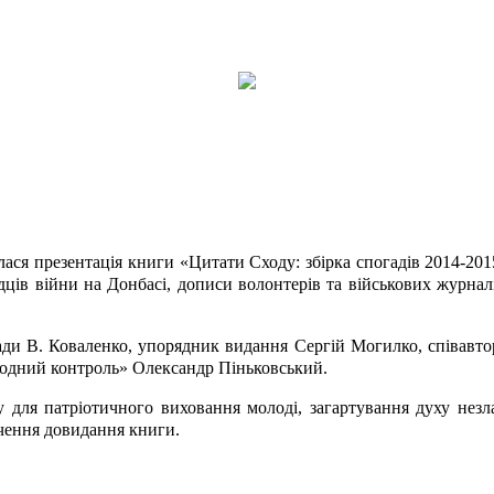
булася презентація книги «Цитати Сходу: збірка спогадів 2014-20
дців війни на Донбасі, дописи волонтерів та військових журна
ради В. Коваленко, упорядник видання Сергій Могилко, співавто
ародний контроль» Олександр Піньковський.
для патріотичного виховання молоді, загартування духу незла
ечення довидання книги.