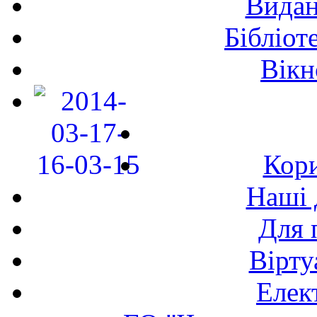
Видан
Бібліот
Вікн
Кори
Наші 
Для 
Вірту
Елек