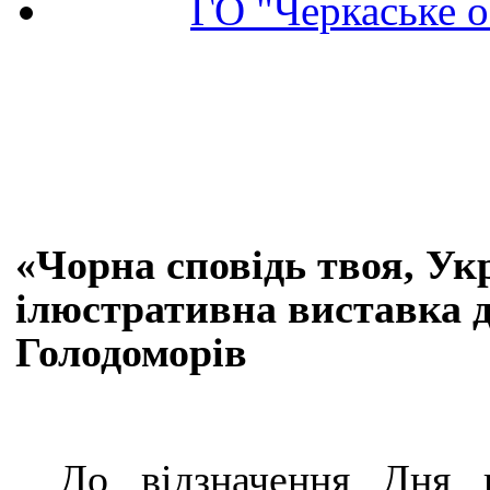
ГО "Черкаське о
«Чорна сповідь твоя, Ук
ілюстративна виставка д
Голодоморів
До відзначення Дня 