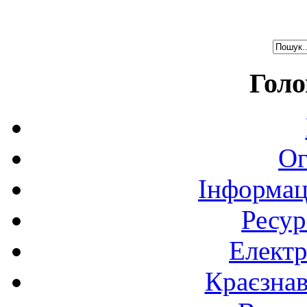
Голо
Ог
Інформац
Ресур
Електр
Краєзна