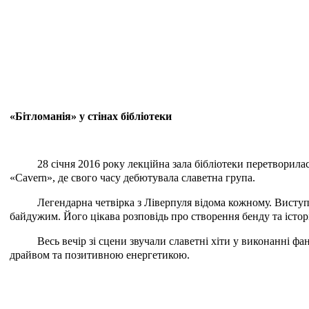
«Бітломанія» у стінах бібліотеки
28 січня 2016 року лекційна зала бібліотеки перетворила
«Cavern», де свого часу дебютувала славетна група.
Легендарна четвірка з Ліверпуля відома кожному. Виступ 
байдужим. Його цікава розповідь про створення бенду та істо
Весь вечір зі сцени звучали славетні хіти у виконанні ф
драйвом та позитивною енергетикою.