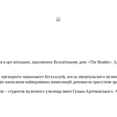
ся в арт-вітальню, присвячену Всесвітньому дню «The Beatles». А
президента черкаського Бітлз-клубу, посла ліверпульского музею
рію написання найвідоміших композицій допомогла присутнім зро
анів – студентів музичного училища імені Гулака-Артемовського. А