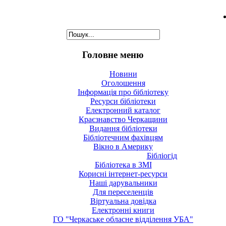
Головне меню
Новини
Оголошення
Інформація про бібліотеку
Ресурси бібліотеки
Електронний каталог
Краєзнавство Черкащини
Видання бібліотеки
Бібліотечним фахівцям
Вікно в Америку
Бібліогід
Бібліотека в ЗМІ
Корисні інтернет-ресурси
Наші дарувальники
Для переселенців
Віртуальна довідка
Електронні книги
ГО "Черкаське обласне відділення УБА"