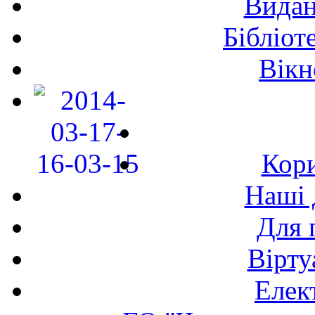
Видан
Бібліот
Вікн
Кори
Наші 
Для 
Вірту
Елек