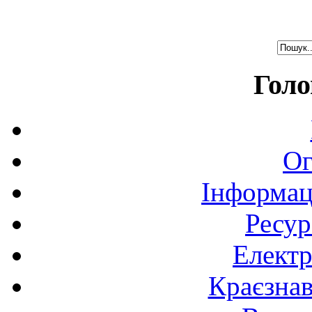
Голо
Ог
Інформац
Ресур
Електр
Краєзна