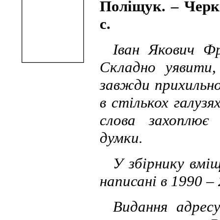
Поліщук. – Черк
с.
Іван Якович Ф
Складно уявити,
завжди прихильно
в стількох галу
слова захоплює
думки.
У збірнику вмі
написані в 1990 – 
Видання адресу