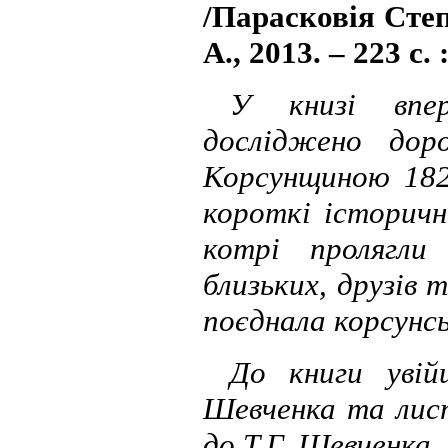
/Парасковія Сте
А., 2013. – 223 с. :
У книзі впер
досліджено дор
Корсунщиною 182
короткі історичн
котрі пролягли
близьких, друзів 
поєднала корсунсь
До книги увій
Шевченка та лист
до Т.Г. Шевченка.