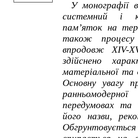
У монографії в
системний і ко
пам’яток на тер
також процесу
впродовж XIV-X
здійснено хара
матеріальної та 
Основну увагу пр
ранньомодерної
передумовах та 
його назви, рек
Обгрунтовується