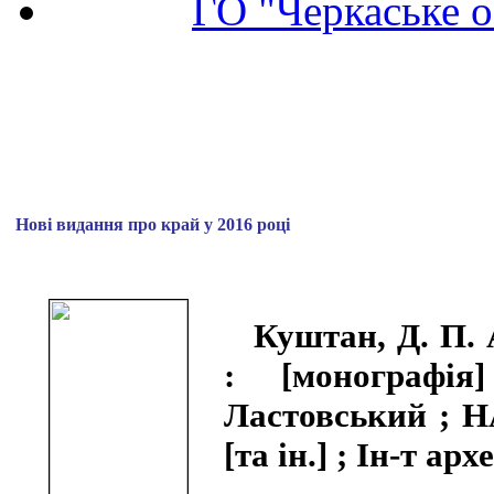
ГО "Черкаське о
Нові видання про край у 2016 році
Куштан, Д. П. 
: [монографі
Ластовський ; НА
[та ін.] ; Ін-т архе