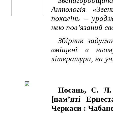
Звенигородщи
Антологія «Звен
поколінь – урод
нею пов’язаний с
Збірник задума
вміщені в ньо
літератури, на уч
Носань, С. Л.
[пам’яті Ернес
Черкаси : Чабанен