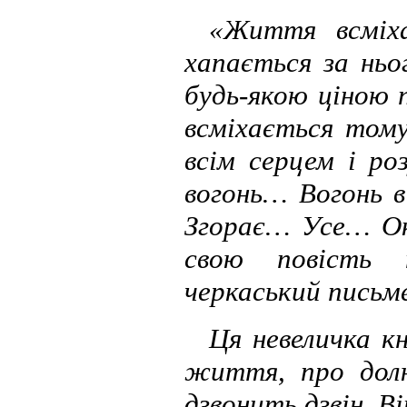
«Життя всміх
хапається за ньо
будь-якою ціною
всміхається тому
всім серцем і р
вогонь… Вогонь в
Згорає… Усе… Ок
свою повість 
черкаський письм
Ця невеличка к
життя, про дол
дзвонить дзвін. Ві