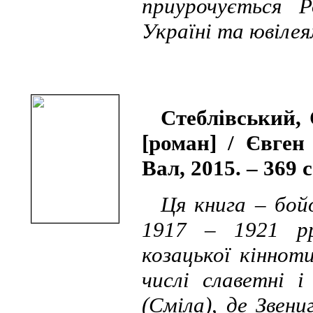
приурочується Р
Україні та ювілея
Стеблівський, 
[роман] / Євген
Вал, 2015. – 369 
Ця книга – бой
1917 – 1921 рр
козацької кіннот
числі славетні і
(Сміла), де Зве