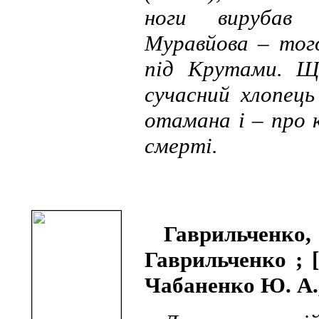
ноги вирубав 
Муравйова – того
під Крутами. Щ
сучасний хлопець
отамана і – про 
смерті.
Гаврильченко
Гаврильченко ; 
Чабаненко Ю. А., 2