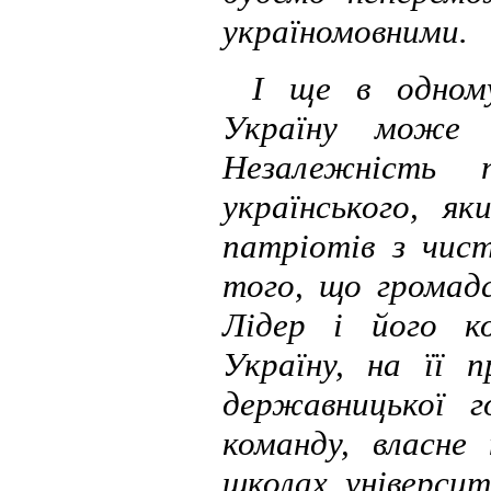
україномовними.
І ще в одном
Україну може 
Незалежність 
українського, я
патріотів з чис
того, що громадс
Лідер і його к
Україну, на її п
державницької г
команду, власне
школах, університе