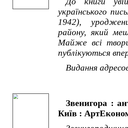
До книги уві
українського пис
1942), уроджен
району, який меш
Майже всі твори
публікуються впе
Видання адресо
Звенигора : ант
Київ : АртЕкономі,