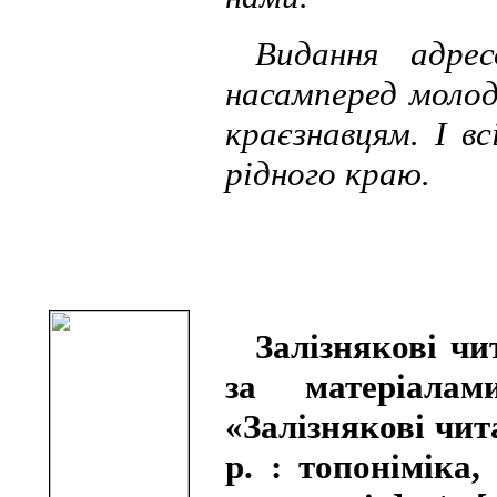
Видання адре
насамперед молоді
краєзнавцям. І в
рідного краю.
Залізнякові чи
за матеріала
«Залізнякові чит
р. : топоніміка,