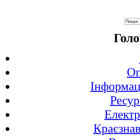
Голо
Ог
Інформац
Ресур
Електр
Краєзна