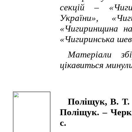
секцій – «Чиги
України», «Чи
«Чигиринщина на
«Чигиринська шев
Матеріали зб
цікавиться минули
Поліщук, В. Т
Поліщук. – Черк
с.