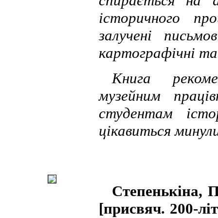
спирається на а
історичного про
залучені письмов
картографічні та
Книга рекоме
музейним праців
студентам істо
цікавиться минули
Степенькіна, П
[присвяч. 200-лі