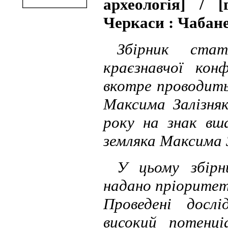
археологія] / 
Черкаси : Чабанен
Збірник стат
краєзнавчої кон
вкотре проводить
Максима Залізня
року на знак вш
земляка Максима З
У цьому збірн
надано пріоритет
Проведені досл
високий потенц