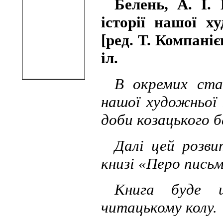
Белень, А. І.
історії нашої х
[ред. Т. Компанієц
іл.
В окремих ста
нашої художньої 
доби козацького б
Далі цей розви
книзі «Перо письм
Книга буде ц
читацькому колу.