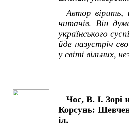
Автор вірить, 
читачів. Він дум
українського сусп
йде назустріч св
у світі вільних, 
Чос, В. І. Зор
Корсунь: Шевченк
іл.