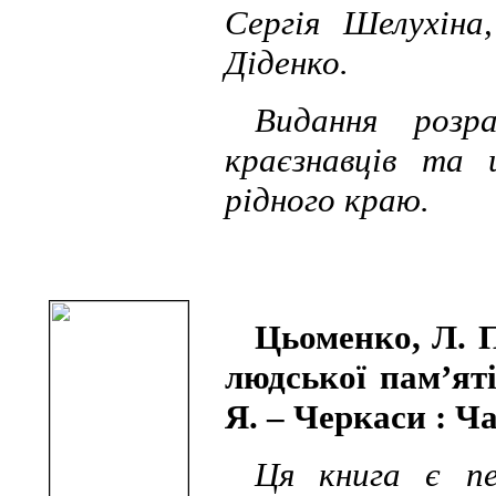
Сергія Шелухіна
Діденко.
Видання розра
краєзнавців та 
рідного краю.
Цьоменко, Л. П
людської пам’ят
Я. – Черкаси : Ча
Ця книга є п