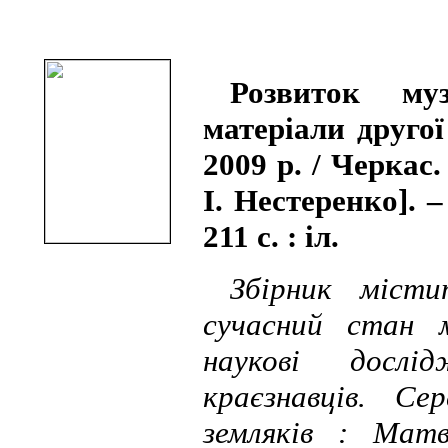
Розвиток му
матеріали другої
2009 р. / Черкас.
І. Нестеренко]. 
211 с. : іл.
Збірник міст
сучасний стан 
наукові дослі
краєзнавців. С
земляків : Мат