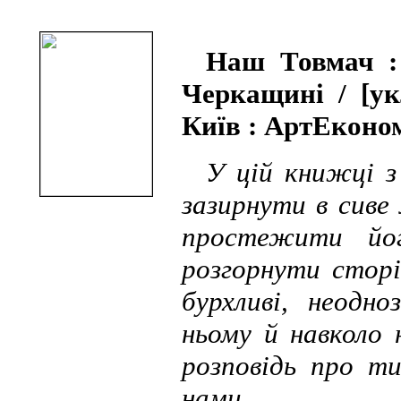
Наш Товмач : 
Черкащині / [ук
Київ : АртЕкономі,
У цій книжці з
зазирнути в сиве 
простежити йо
розгорнути сторі
бурхливі, неодно
ньому й навколо 
розповідь про т
нами.