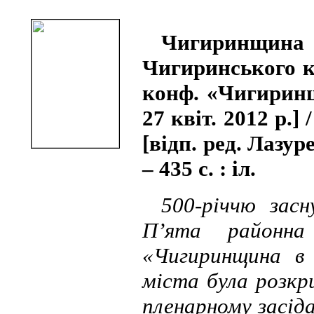
Чигиринщина в 
Чигиринського кр
конф. «Чигиринщи
27 квіт. 2012 р.] 
[відп. ред. Лазур
– 435 с. : іл.
500-річчю засн
П’ята районна 
«Чигиринщина в 
міста була розкр
пленарному засід