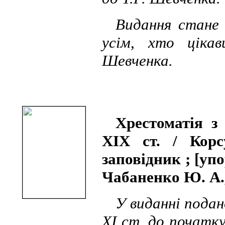
Видання стане 
усім, хто ціка
Шевченка.
Хрестоматія з
ХІХ ст. / Корсу
заповідник ; [уп
Чабаненко Ю. А., 
У виданні подан
ХІ ст. до початк