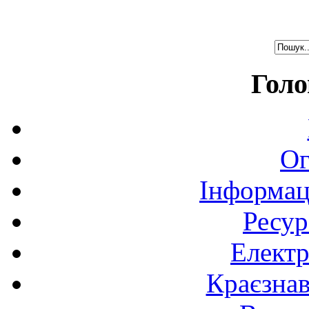
Голо
Ог
Інформац
Ресур
Електр
Краєзна