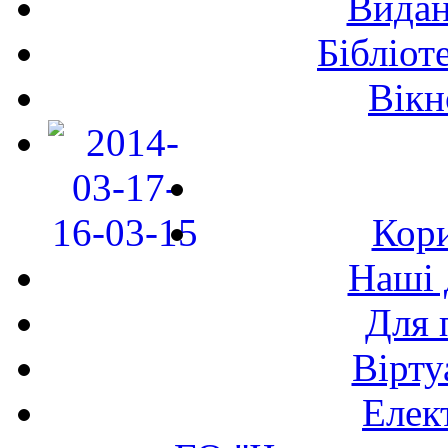
Видан
Бібліот
Вікн
Кори
Наші 
Для 
Вірту
Елек