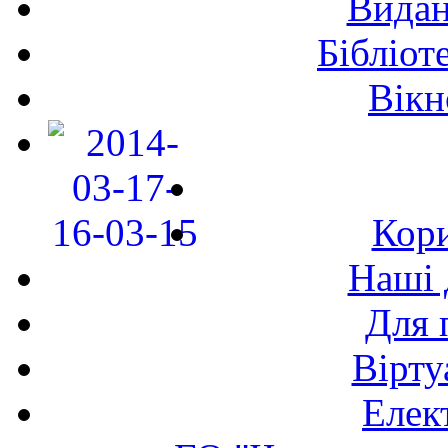
Видан
Бібліот
Вікн
Кори
Наші 
Для 
Вірту
Елек