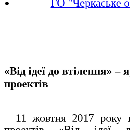
ГО "Черкаське о
«Від ідеї до втілення» –
проектів
11 жовтня 2017 року в
проектів «Від ідеї д