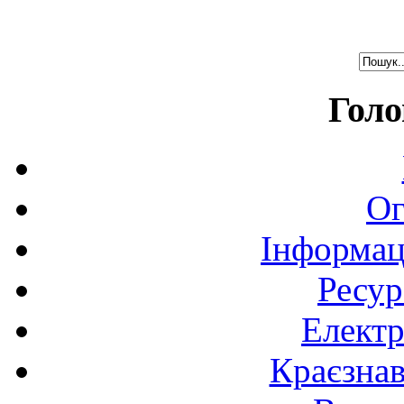
Голо
Ог
Інформац
Ресур
Електр
Краєзна