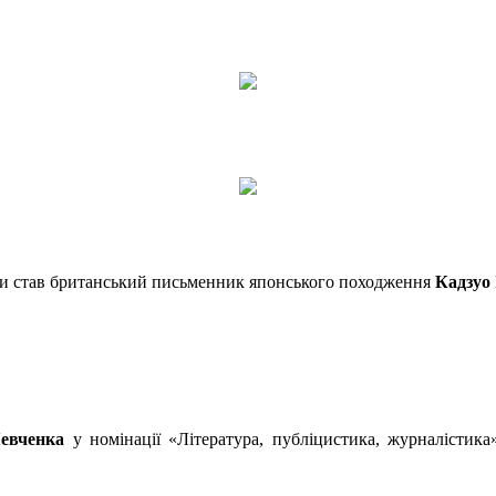
тури став британський письменник японського походження
Кадзуо 
евченка
у номінації «Література, публіцистика, журналістик