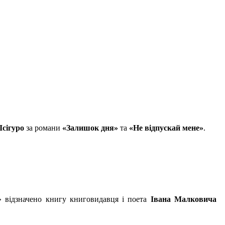
Ісігуро
за романи
«Залишок дня»
та
«Не відпускай мене»
.
а» відзначено книгу книговидавця і поета
Івана Малковича