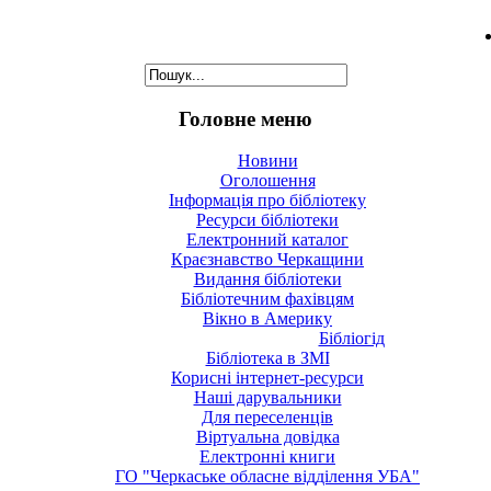
Головне меню
Новини
Оголошення
Інформація про бібліотеку
Ресурси бібліотеки
Електронний каталог
Краєзнавство Черкащини
Видання бібліотеки
Бібліотечним фахівцям
Вікно в Америку
Бібліогід
Бібліотека в ЗМІ
Корисні інтернет-ресурси
Наші дарувальники
Для переселенців
Віртуальна довідка
Електронні книги
ГО "Черкаське обласне відділення УБА"