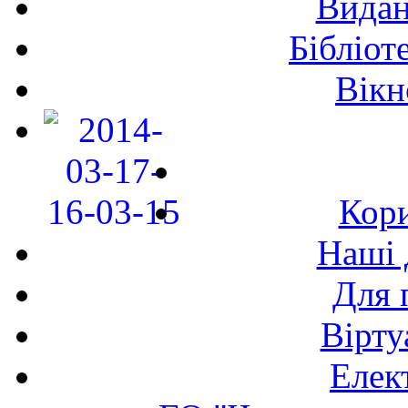
Видан
Бібліот
Вікн
Кори
Наші 
Для 
Вірту
Елек