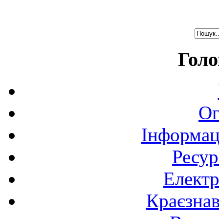
Голо
Ог
Інформац
Ресур
Електр
Краєзна