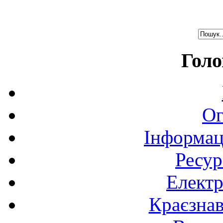
Голо
Ог
Інформац
Ресур
Електр
Краєзна