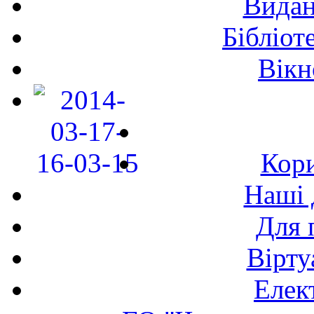
Видан
Бібліот
Вікн
Кори
Наші 
Для 
Вірту
Елек