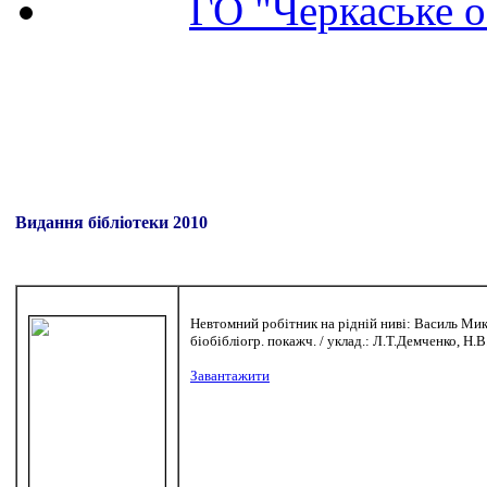
ГО "Черкаське о
Видання бібліотеки 2010
Невтомний робітник на рідній ниві: Василь Мико
біобібліогр. покажч. / уклад.: Л.Т.Демченко, Н.В
Завантажити