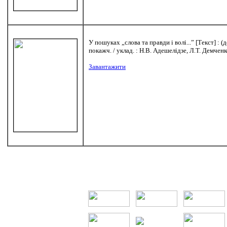
У пошуках „слова та правди і волі...” [Текст] : 
покажч. / уклад. : Н.В. Адешелідзе, Л.Т. Демченк
Завантажити