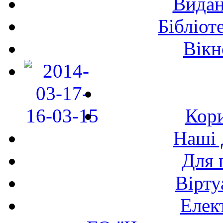
Видан
Бібліот
Вікн
Кори
Наші 
Для 
Вірту
Елек