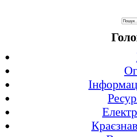
Голо
Ог
Інформац
Ресур
Електр
Краєзна