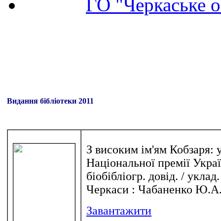
ГО "Черкаське о
Видання бібліотеки 2011
З високим ім'ям Кобзаря:
Національної премії Украї
біобібліогр. довід. / уклад
Черкаси : Чабаненко Ю.А., 
Завантажити