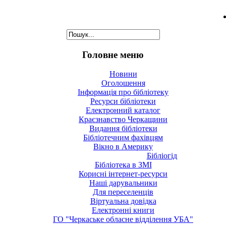
Головне меню
Новини
Оголошення
Інформація про бібліотеку
Ресурси бібліотеки
Електронний каталог
Краєзнавство Черкащини
Видання бібліотеки
Бібліотечним фахівцям
Вікно в Америку
Бібліогід
Бібліотека в ЗМІ
Корисні інтернет-ресурси
Наші дарувальники
Для переселенців
Віртуальна довідка
Електронні книги
ГО "Черкаське обласне відділення УБА"