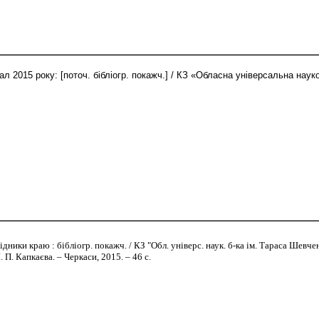
ал 2015 року: [поточ. бібліогр. покажч.] / КЗ «Обласна універсальна нау
ники краю : бібліогр. покажч. / КЗ "Обл. універс. наук. б-ка ім. Тараса Шевченка
. П. Капкаєва. – Черкаси, 2015. – 46 с.