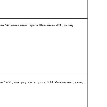
кова бібліотека імені Тараса Шевченка» ЧОР; уклад.
" ЧОР ; наук. ред., авт. вступ. ст. В. М. Мельниченко ; уклад. :