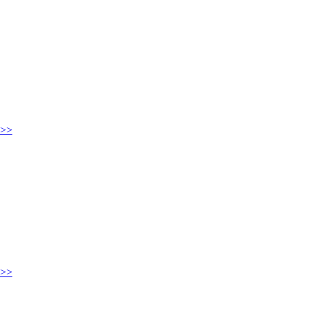
.>>
.>>