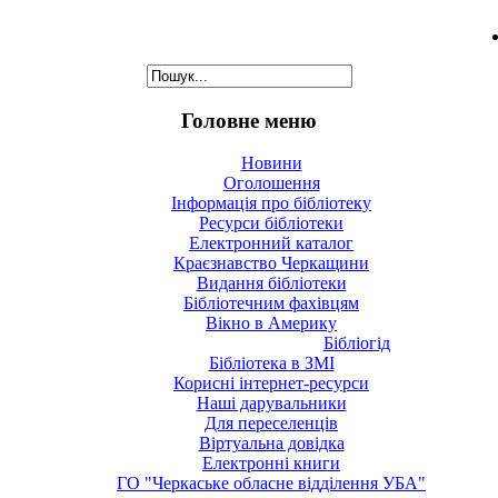
Головне меню
Новини
Оголошення
Інформація про бібліотеку
Ресурси бібліотеки
Електронний каталог
Краєзнавство Черкащини
Видання бібліотеки
Бібліотечним фахівцям
Вікно в Америку
Бібліогід
Бібліотека в ЗМІ
Корисні інтернет-ресурси
Наші дарувальники
Для переселенців
Віртуальна довідка
Електронні книги
ГО "Черкаське обласне відділення УБА"