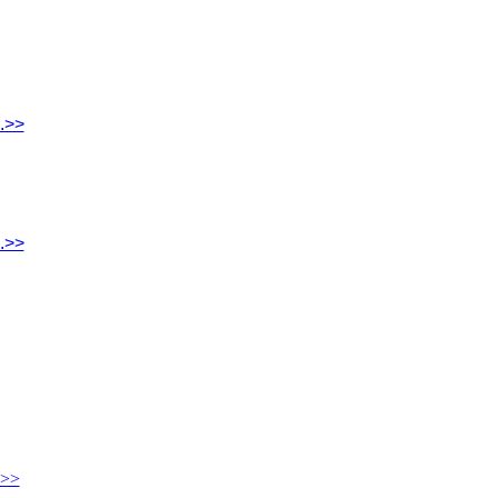
.>>
.>>
.>>