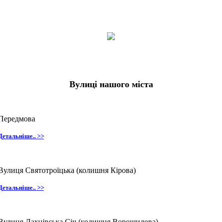
Вулиці нашого міста
Передмова
Детальніше.. >>
Вулиця Святотроїцька (колишня Кірова)
Детальніше.. >>
Вулиця Дахнівська Січ (колишня Ворошилова)