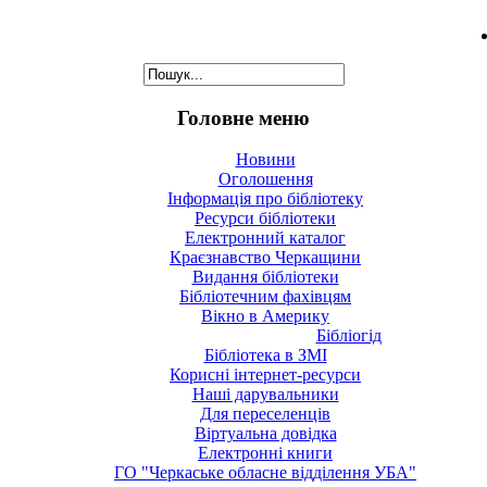
Головне меню
Новини
Оголошення
Інформація про бібліотеку
Ресурси бібліотеки
Електронний каталог
Краєзнавство Черкащини
Видання бібліотеки
Бібліотечним фахівцям
Вікно в Америку
Бібліогід
Бібліотека в ЗМІ
Корисні інтернет-ресурси
Наші дарувальники
Для переселенців
Віртуальна довідка
Електронні книги
ГО "Черкаське обласне відділення УБА"