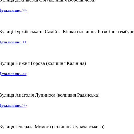
Детальніше.. >>
Вулиці Гуржіївська та Самійла Кішки
(колишня Рози Люксембург
Детальніше.. >>
Вулиця Нижня Горова
(колишня Калініна)
Детальніше.. >>
Вулиця Анатолія Лупиноса
(колишня Радянська)
Детальніше.. >>
Вулиця Генерала Момота
(колишня Луначарського)