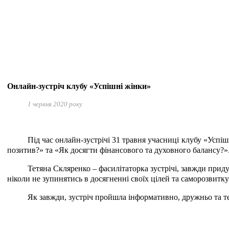
Онлайн-зустріч клубу «Успішні жінки»
1 червня 2020 року
Під час онлайн-зустрічі 31 травня учасниці клубу «Успі
позитив?» та «Як досягти фінансового та духовного балансу?»
Тетяна Скляренко – фасилітаторка зустрічі, завжди приду
ніколи не зупинятись в досягненні своїх цілей та саморозвитку
Як завжди, зустріч пройшла інформативно, дружньо та те