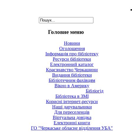
Головне меню
Новини
Оголошення
Інформація про бібліотеку
Ресурси бібліотеки
Електронний каталог
Краєзнавство Черкащини
Видання бібліотеки
Бібліотечним фахівцям
Вікно в Америку
Бібліогід
Бібліотека в ЗМІ
Корисні інтернет-ресурси
Наші дарувальники
Для переселенців
Віртуальна довідка
Електронні книги
ГО "Черкаське обласне відділення УБА"