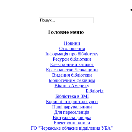
Головне меню
Новини
Оголошення
Інформація про бібліотеку
Ресурси бібліотеки
Електронний каталог
Краєзнавство Черкащини
Видання бібліотеки
Бібліотечним фахівцям
Вікно в Америку
Бібліогід
Бібліотека в ЗМІ
Корисні інтернет-ресурси
Наші дарувальники
Для переселенців
Віртуальна довідка
Електронні книги
ГО "Черкаське обласне відділення УБА"