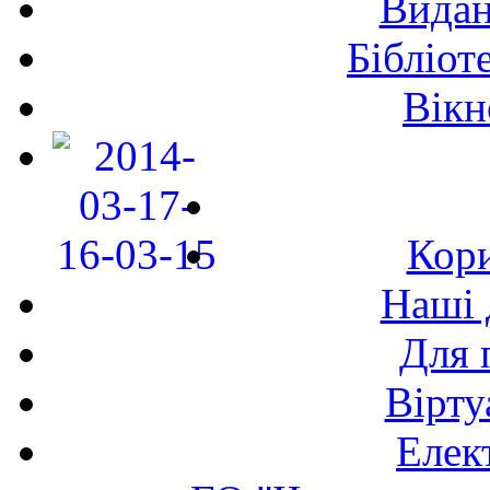
Видан
Бібліот
Вікн
Кори
Наші 
Для 
Вірту
Елек