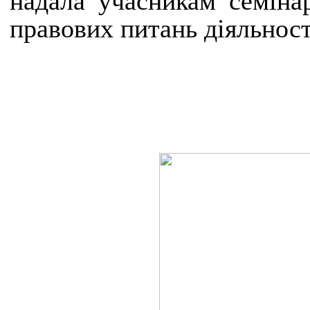
надала учасникам семіна
правових питань діяльност