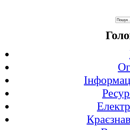
Голо
Ог
Інформац
Ресур
Електр
Краєзна