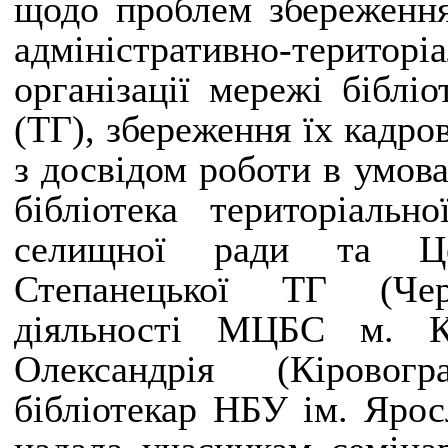
щодо проблем збереження
адміністративно-тери
організації мережі біблі
(ТГ), збереження їх кадро
з досвідом роботи
в умова
бібліотека територіальн
селищної ради та Цен
Степанецької ТГ (Чер
діяльності МЦБС м. 
Олександрія (Кіровог
бібліотекар НБУ ім. Яро