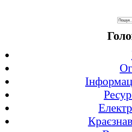
Голо
Ог
Інформац
Ресур
Електр
Краєзна