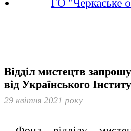
ГО "Черкаське о
Відділ мистецтв запрошу
від Українського Інстит
29 квітня 2021 року
Фонд відділу мистец