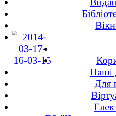
Видан
Бібліот
Вікн
Кори
Наші 
Для 
Вірту
Елек