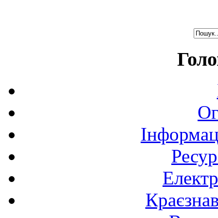
Голо
Ог
Інформац
Ресур
Електр
Краєзна