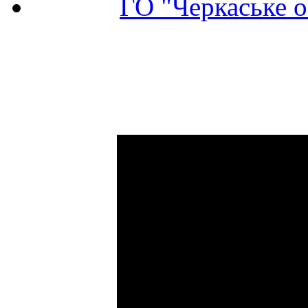
ГО "Черкаське о