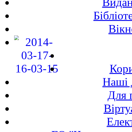
Видан
Бібліот
Вікн
Кори
Наші 
Для 
Вірту
Елек