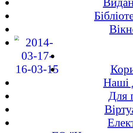
Видан
Бібліот
Вікн
Кори
Наші 
Для 
Вірту
Елек