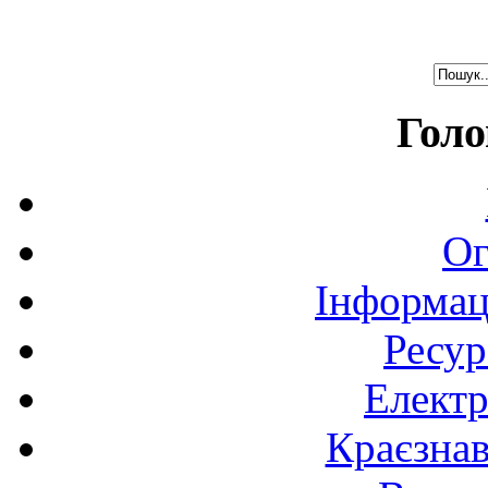
Голо
Ог
Інформац
Ресур
Електр
Краєзна