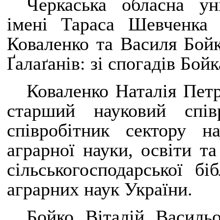
Черкаська обласна уні
імені Тараса Шевченка 
Коваленко та Василя Бойк
Ґалаґанів: зі спогадів Бо
Коваленко Наталія Петр
старший науковий спів
співробітник сектору на
аграрної науки, освіти та
сільськогосподарської бі
аграрних наук України.
Бойко Віталій Васильо