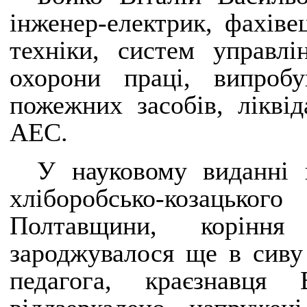
інженер-електрик, фахіве
техніки, систем управлі
охорони праці, випроб
пожежних засобів, ліквід
АЕС.
У науковому виданні в
хліборобсько-козацько
Полтавщини, коріння
зароджувалося ще в сиву 
педагога, краєзнавця