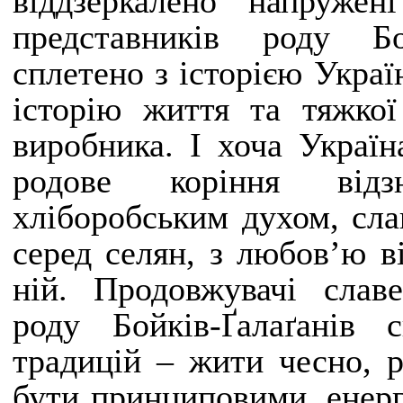
віддзеркалено напружен
представників роду Бо
сплетено з історією Укра
історію життя та тяжкої
виробника. І хоча Україн
родове коріння відз
хліборобським духом, сла
серед селян, з любов’ю в
ній. Продовжувачі славе
роду Бойків-Ґалаґанів 
традицій – жити чесно, р
бути принциповими, енер