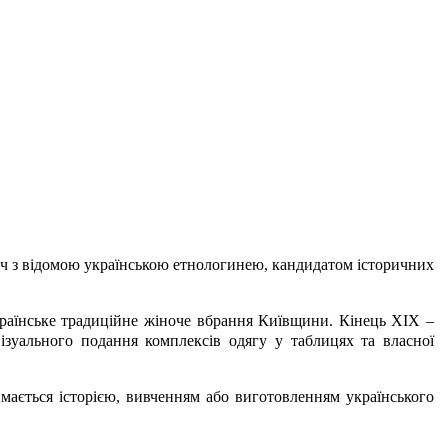
тріч з відомою українською етнологинею, кандидатом історичних
країнське традиційне жіноче вбрання Київщини. Кінець ХІХ –
візуального подання комплексів одягу у таблицях та власної
мається історією, вивченням або виготовленням українського