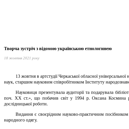
Творча зустріч з відомою українською етнологинею
18 жовтня 2021 року
13 жовтня в артстудії Черкаської обласної універсальної
наук, старшим науковим співробітником Інституту народозн
Науковиця презентувала аудиторії та подарувала біблі
поч. ХХ ст.», що побачив світ у 1994 р. Оксана Космина ро
дослідницької роботи.
Видання є своєрідним науково-практичним посібником з
народного одягу.