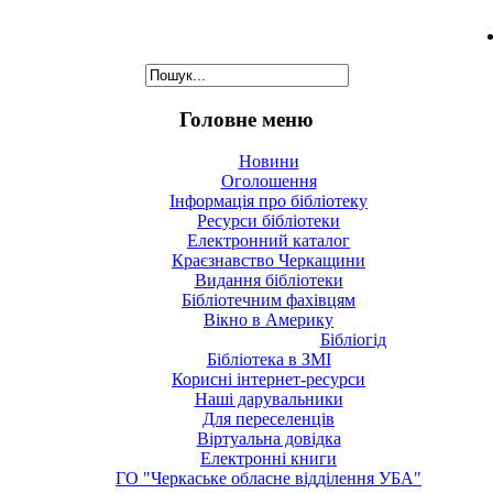
Головне меню
Новини
Оголошення
Інформація про бібліотеку
Ресурси бібліотеки
Електронний каталог
Краєзнавство Черкащини
Видання бібліотеки
Бібліотечним фахівцям
Вікно в Америку
Бібліогід
Бібліотека в ЗМІ
Корисні інтернет-ресурси
Наші дарувальники
Для переселенців
Віртуальна довідка
Електронні книги
ГО "Черкаське обласне відділення УБА"