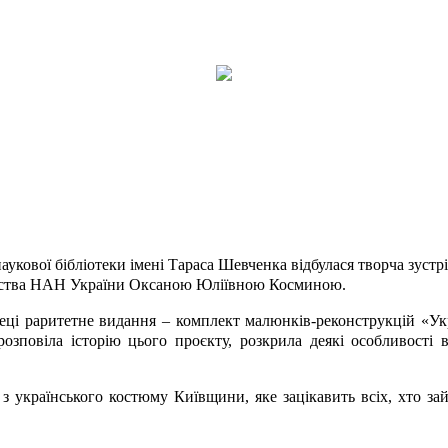
 наукової бібліотеки імені Тараса Шевченка відбулася творча зус
авства НАН України Оксаною Юліївною Косминою.
отеці раритетне видання – комплект малюнків-реконструкцій «У
зповіла історію цього проєкту, розкрила деякі особливості 
 українського костюму Київщини, яке зацікавить всіх, хто зай