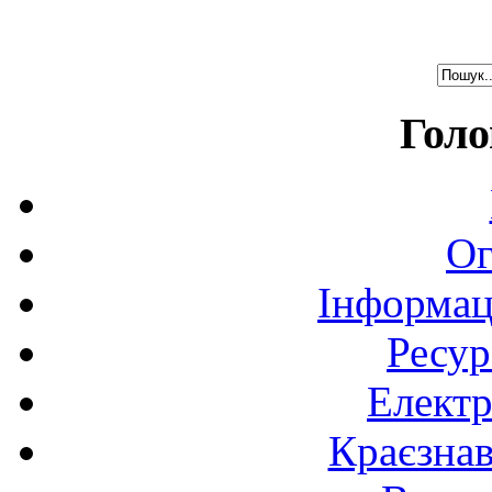
Голо
Ог
Інформац
Ресур
Електр
Краєзна