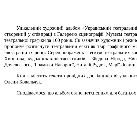
Унікальний художний альбом «Український театральний 
створений у співпраці з Галереєю сценографії, Музеєм театр
театральної графіки за 100 років. Як зазначив художник і реж
пропонує розглянути театральний ескіз як твір графічного 
ілюстрацій їх робіт. Серед зображень – ескізи театральних 
Хвостова, художників-шістдесятників – Федора Нірода, Євг
Дочевського, Людмили Нагорної, Наталії Рудюк, Марії Левицьк
Книга містить тексти провідних дослідників візуальног
Олени Ковальчук.
Сподіваємося, що альбом стане натхненням для багатьох 