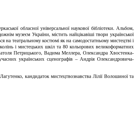
аської обласної універсальної наукової бібліотеки. Альбом,
ожнім музеєм України, містить найцікавіші твори української
ься на театральному костюмі як на самодостатньому мистецтві і
околінь і мистецьких шкіл та 80 кольорових великоформатних
 Анатоля Петрицького, Вадима Меллера, Олександра Хвостенка-
сучасних українських сценографів – Андрія Олександровича-
 Лагутенко, кандидаток мистецтвознавства Лілії Волошиної та