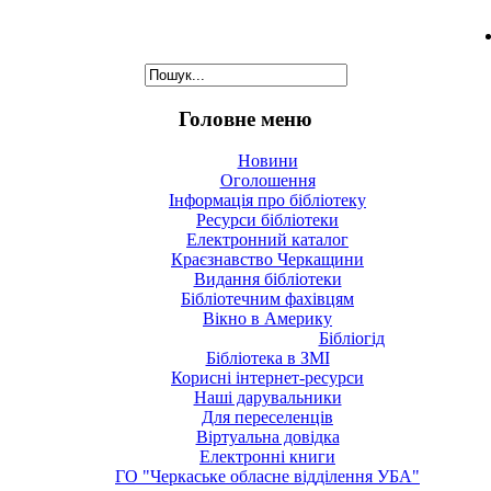
Головне меню
Новини
Оголошення
Інформація про бібліотеку
Ресурси бібліотеки
Електронний каталог
Краєзнавство Черкащини
Видання бібліотеки
Бібліотечним фахівцям
Вікно в Америку
Бібліогід
Бібліотека в ЗМІ
Корисні інтернет-ресурси
Наші дарувальники
Для переселенців
Віртуальна довідка
Електронні книги
ГО "Черкаське обласне відділення УБА"