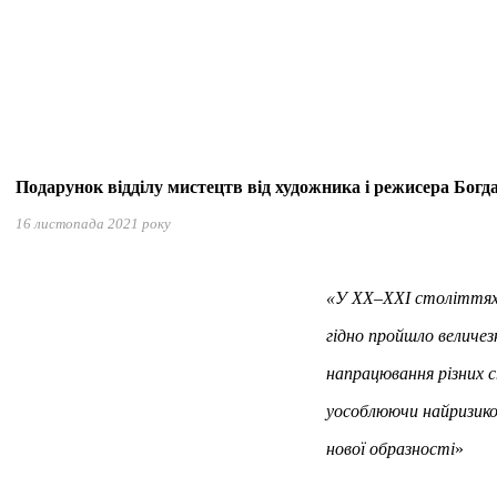
Подарунок відділу мистецтв від художника і режисера Бог
16 листопада 2021 року
«У ХХ–ХХI століттях
гідно пройшло величез
напрацювання різних с
уособлюючи найризико
нової образності
»