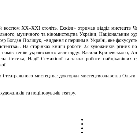
костюм ХХ–ХХI століть. Ескізи» отримав відділ мистецтв Черк
ального, музичного та кіномистецтва України, Національним худ
исер Богдан Поліщук, «видання є першим в Україні, яке фокусуєт
мистецтва». На сторінках книги роботи 22 художників різних п
костюмів геніїв українського авангарду: Василя Кричевського,
ена Лисика, Надії Семикіної та також роботи найцікавіших 
ої.
о і театрального мистецтва: докторки мистецтвознавства Ольги
художників та поціновувачів театру.