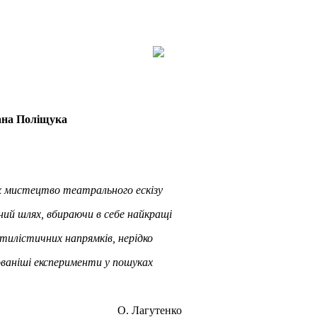
дана Поліщука
 мистецтво театрального ескізу
ний шлях, вбираючи в себе найкращі
тилістичних напрямків, нерідко
ваніші експерименти у пошуках
О. Лагутенко