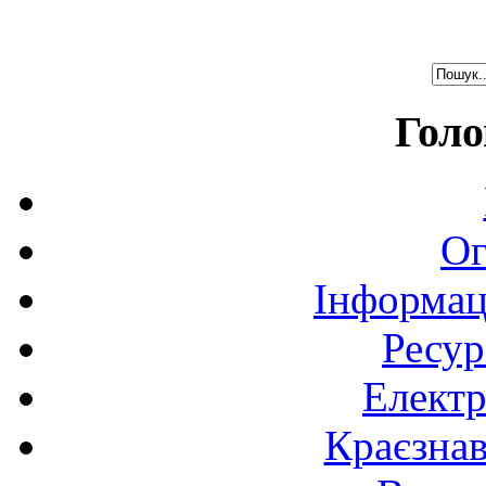
Голо
Ог
Інформац
Ресур
Електр
Краєзна