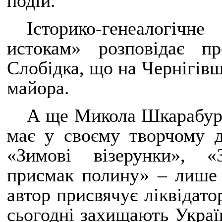
подій.
Історико-генеалогіч
истокам» розповідає пр
Слобідка, що на Чернігівщ
майора.
А ще Микола Шкарабура 
має у своєму творчому д
«Зимові візерунки», «
присмак полину» – лише 
автор присвячує ліквідато
сьогодні захищають Украї