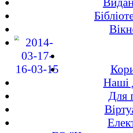
Видан
Бібліот
Вікн
Кори
Наші 
Для 
Вірту
Елек