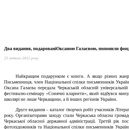
Два видання, подарованіОксаною Галаєвою, попонили фонд
23 лютого 2022 року
Найкращим подарунком є книги. А якщо різних жанрів, 
Письменниця, член Національної спілки письменників України,
Оксана Галаєва передала Черкаській обласній універсальній
фестивалю-семінару «Сонячні кларнети», який відбувся минулог
школярі не лише Черкащини, а й інших регіонів України.
Друге видання – каталог творчих робіт учасників Літер
року. Організаторами заходу стали Черкаська обласна громадс
Черкаської обласної державної адміністрації. Третій рік п
фотохудожників та Національної спілки письменників України