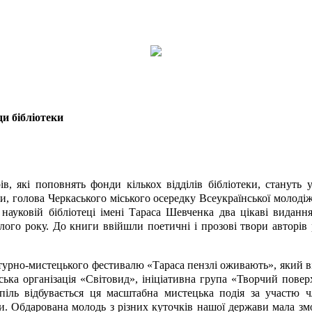
и бібліотеки
які поповнять фонди кількох відділів бібліотеки, стануть у 
 голова Черкаського міського осередку Всеукраїнської молодіжн
 науковій бібліотеці імені Тараса Шевченка два цікаві виданн
о року. До книги ввійшли поетичні і прозові твори авторів різ
атурно-мистецького фестивалю «Тараса пензлі оживають», який 
ька організація «Світовид», ініціативна група «Творчий повер
оспіль відбувається ця масштабна мистецька подія за участю 
. Обдарована молодь з різних куточків нашої держави мала змо