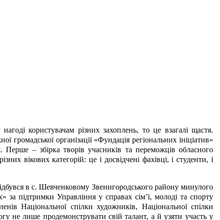
нагоді користувачам різних захоплень, то це взагалі щастя.
ої громадської організації «Фундація регіональних ініціатив»
я. Перше – збірка творів учасників та переможців обласного
них вікових категорій: це і досвідчені фахівці, і студенти, і
відбувся в с. Шевченковому Звенигородського району минулого
х» за підтримки Управління у справах сім’ї, молоді та спорту
членів Національної спілки художників, Національної спілки
гу не лише продемонструвати свій талант, а й узяти участь у