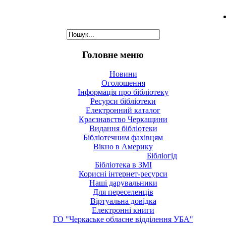
Головне меню
Новини
Оголошення
Інформація про бібліотеку
Ресурси бібліотеки
Електронний каталог
Краєзнавство Черкащини
Видання бібліотеки
Бібліотечним фахівцям
Вікно в Америку
Бібліогід
Бібліотека в ЗМІ
Корисні інтернет-ресурси
Наші дарувальники
Для переселенців
Віртуальна довідка
Електронні книги
ГО "Черкаське обласне відділення УБА"