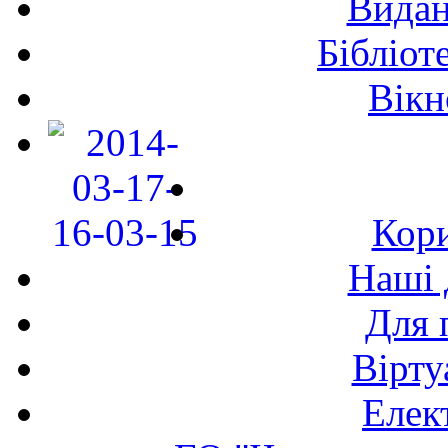
Видан
Бібліот
Вікн
Кори
Наші 
Для 
Вірту
Елек