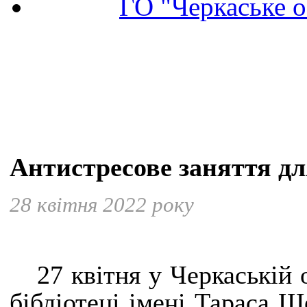
ГО "Черкаське о
Антистресове заняття дл
28 квітня 2022 року
27 квітня у Черкаській 
бібліотеці імені Тараса Ш