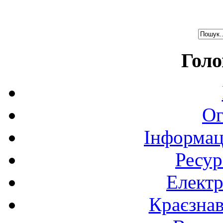
Голо
Ог
Інформац
Ресур
Електр
Краєзна