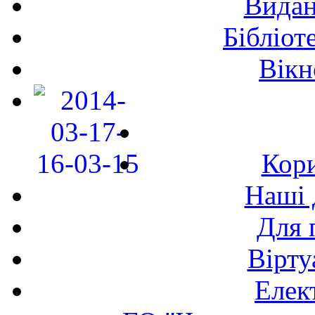
Видан
Бібліот
Вікн
Кори
Наші 
Для 
Вірту
Елек