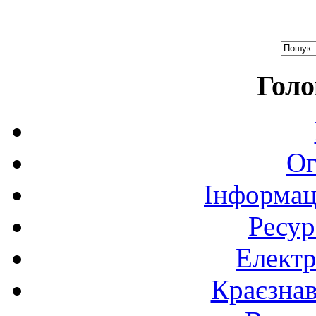
Голо
Ог
Інформац
Ресур
Електр
Краєзна