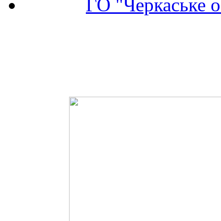
ГО "Черкаське о