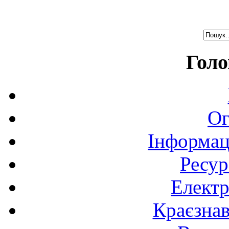
Голо
Ог
Інформац
Ресур
Електр
Краєзна