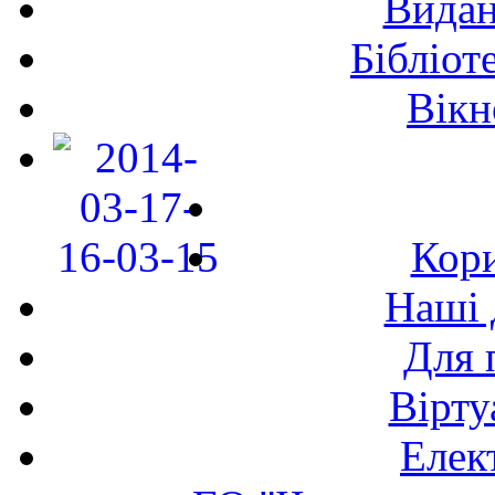
Видан
Бібліот
Вікн
Кори
Наші 
Для 
Вірту
Елек