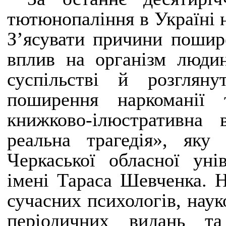
тютюнопаління в Україні н
Зʼясувати причини пошир
вплив на організм людин
суспільстві й розгляну
поширення наркоманії
книжково-ілюстративна
реальна трагедія», яку 
Черкаської обласної унів
імені Тараса Шевченка. Н
сучасних психологів, науко
періодичних видань та