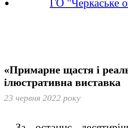
ГО "Черкаське о
«Примарне щастя і реаль
ілюстративна виставка
23 червня 2022 року
За останнє десятирі