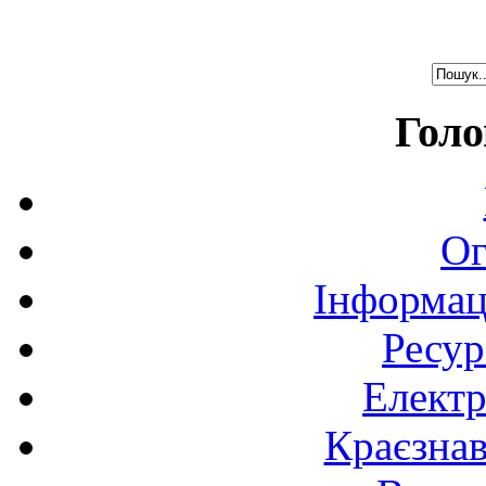
Голо
Ог
Інформац
Ресур
Електр
Краєзна