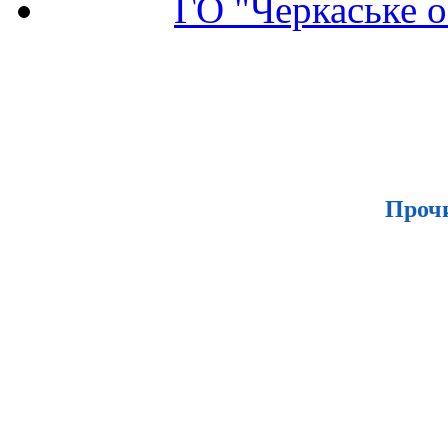
ГО "Черкаське о
Проч