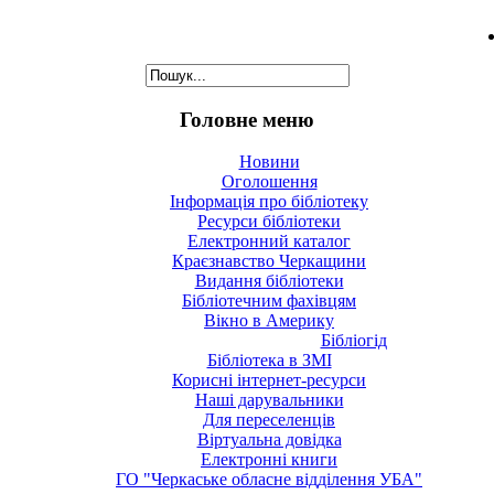
Головне меню
Новини
Оголошення
Інформація про бібліотеку
Ресурси бібліотеки
Електронний каталог
Краєзнавство Черкащини
Видання бібліотеки
Бібліотечним фахівцям
Вікно в Америку
Бібліогід
Бібліотека в ЗМІ
Корисні інтернет-ресурси
Наші дарувальники
Для переселенців
Віртуальна довідка
Електронні книги
ГО "Черкаське обласне відділення УБА"