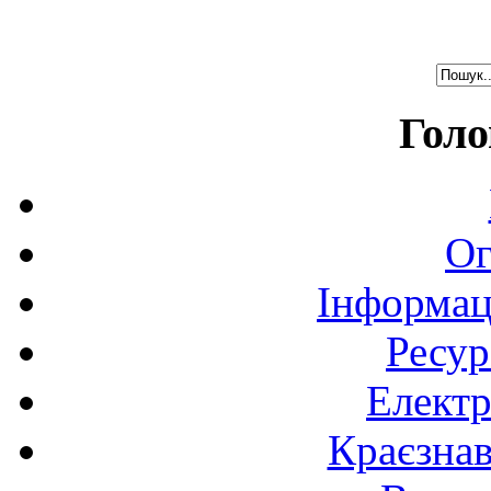
Голо
Ог
Інформац
Ресур
Електр
Краєзна