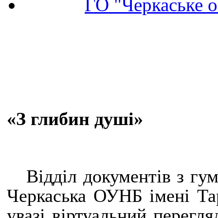
ГО "Черкаське о
«З глибин душі»
Відділ документів з гу
Черкаська ОУНБ імені Та
увазі віртуальний перегля