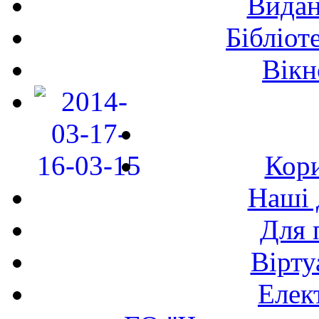
Видан
Бібліот
Вікн
Кори
Наші 
Для 
Вірту
Елек