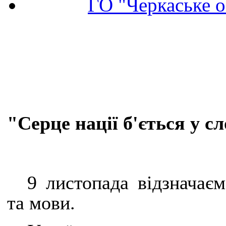
ГО "Черкаське о
"Серце нації б'ється у сл
9 листопада відзначаєм
та мови.