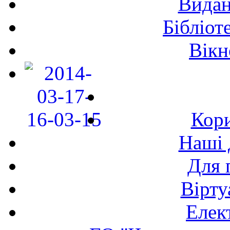
Видан
Бібліот
Вікн
Кори
Наші 
Для 
Вірту
Елек