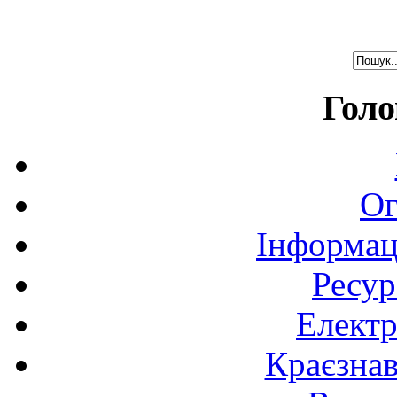
Голо
Ог
Інформац
Ресур
Електр
Краєзна