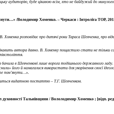
ьку аудиторію, буде цікавою всім, хто не байдужий до минулого 
нути…» /Володимир Хоменко. – Черкаси : Інтроліга ТОР, 2013. –
В. Хоменка розповідає про дитячі роки Тараса Шевченка, про від
ікавить автора давно. В. Хоменку пощастило стати не тільки са
півстоліття.
рія бачила в Шевченкові лише ворога тодішнього державного ладу.
нили» його й намагалися використати для укорінення своєї ідеоло
ьте пом’янути…».
авиться видатною постаттю – Т.Г. Шевченком.
л духовності Тальнівщини / Вололодимир Хоменко ; [відп. ред.. С