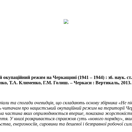
 окупаційний режим на Черкащині (1941 – 1944) : зб. наук. ст., 
о, Т.А. Клименко, Г.М. Голиш. – Черкаси : Вертикаль, 2013. – 
іали та спогади очевидців, що складають основу збірника «Не п
ь читачам про нацистський окупаційний режим на території Черка
на частина яких оприлюднюється вперше, показана жорстокість
тя. У книзі розкривається справжня суть «нового порядку», який 
тва, енергоносіїв, сировини та дешевої і безправної робочої сил