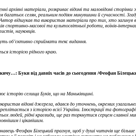
нні архівні матеріали, розкриває відомі та маловідомі сторінк
ям багатьох селян, реальним подіям минувшини й сучасності. Згад
 Автор відшукав та використав матеріали про тих, хто загинув від
ів спортивно-масової та культосвітньої роботи, воїнів-інтернаціо
истів, науковців.
ть об’єктивно сприймати текс видання.
ься історією рідного краю.
кичу…: Буки від давніх часів до сьогодення /Феофан Білецький.
ює історію селища Буків, що на Маньківщині.
користав відомі джерела, вдався до уточнень, окремих узагальне
 переплітається з історією всієї України. Ілюстрації та фотогра
тьох людей, рідні краєвиди, ще раз торкнутися серцем славної м
овнішим і цікавішим.
авець Феофан Білецький прагнув, щоб у душі читачів ще більше р