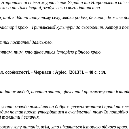
 Національної спілки журналістів України та Національної спілки
ького на Тальнівщині, згадує село свого дитинства.
 щоб віддати шану тому селу, звідки родом, де виріс, де живе йог
аісторії краю - Трипільської культури до сьогодення. Автор з пов
тних постатей Заліського.
ентам, тим, хто цікавиться історією рідного краю.
собистості. - Черкаси : Аріес, [2013?]. – 48 с. : іл.
 інших людей, повинна знати, цінувати і примножувати історію 
увати молоде покоління на добрих зразках життя і праці тих люд
Молодим не так прост утвердитися в суспільстві, тому їм потріб
 таланти і величчя.
окому колу читачів, всім, хто цікавиться історією рідного краю.