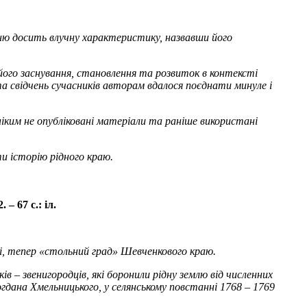
уню досить влучну характеристику, назвавши його
його заснування, становлення та розвиток в контексті
та свідчень сучасників авторам вдалося поєднати минуле і
іким не опубліковані матеріали та раніше використані
ти історію рідного краю.
– 67 с.: іл.
усі, тепер «стольний град» Шевченкового краю.
 – звенигородців, які боронили рідну землю від численних
огдана Хмельницького, у селянському повстанні 1768 – 1769