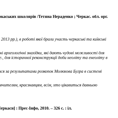
каських школярів /Тетяна Нераденко ; Черкас. обл. орг.
2013 рр.), в роботі якої брали участь черкаські та київські
ьні археологічні знахідки, які дають чудові можливості для
., для історичної реконструкції доби неоліту та енеоліту в
илися за результатами розкопок Молюхова Бугра в системі
вчителям, краєзнавцям, всім, хто цікавиться давньою
каси] : Прес-Інфо, 2010. – 326 с. : іл.