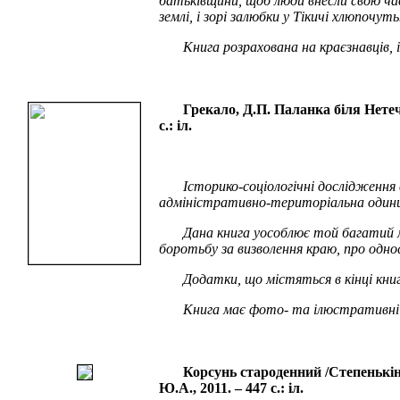
батьківщини, щоб люди внесли свою час
землі, і зорі залюбки у Тікичі хлюпочут
Книга розрахована на краєзнавців, 
Грекало, Д.П. Паланка біля Нетечі
с.: іл.
Історико-соціологічні дослідження
адміністративно-територіальна одиниця 
Дана книга уособлює той багатий м
боротьбу за визволення краю, про одно
Додатки, що містяться в кінці кни
Книга має фото- та ілюстративні ма
Корсунь староденний /Степенькіна
Ю.А., 2011. – 447 с.: іл.