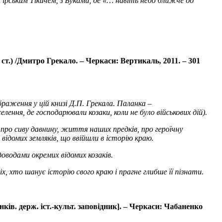
Гірським Тікичем, з Буками, де «… навіть небо ближче до
 ст.) /Дмитро Грекало. – Черкаси: Вертикаль, 2011. – 301
раження у цій книзі Д.П. Грекала. Паланка –
ення, де господарювали козаки, коли не було військових дій).
 про сиву давнину, життя наших предків, про героїчну
відомих земляків, що ввійшли в історію краю.
водами окремих відомих козаків.
х, хто шанує історію свого краю і прагне глибше її пізнати.
ків. держ. іст.-культ. заповідник]. – Черкаси: Чабаненко