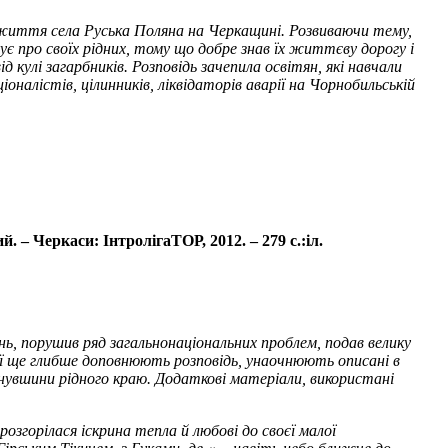
и життя села Руська Поляна на Черкащині. Розвиваючи тему,
ує про своїх рідних, тому що добре знав їх життєву дорогу і
 кулі загарбників. Розповідь зачепила освітян, які навчали
налістів, цілинників, ліквідаторів аварії на Чорнобильській
 – Черкаси: ІнтролігаТОР, 2012. – 279 с.:іл.
нь, порушив ряд загальнонаціональних проблем, подав велику
фії ще глибше доповнюють розповідь, унаочнюють описані в
инувшини рідного краю. Додаткові матеріали, використані
озгорілася іскрина тепла й любові до своєї малої