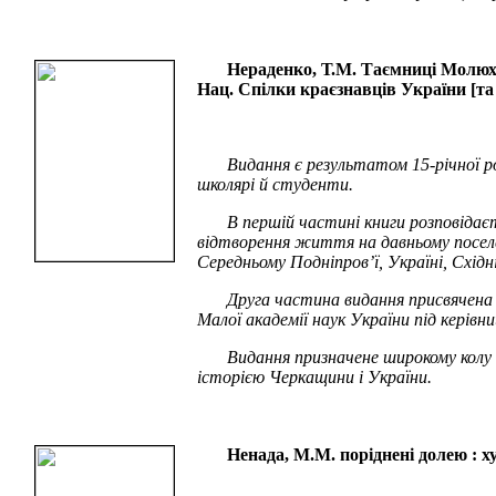
Нераденко, Т.М. Таємниці Молюхо
Нац. Спілки краєзнавців України [та ін
Видання є результатом 15-річної роб
школярі й студенти.
В першій частині книги розповідаєть
відтворення життя на давньому поселенн
Середньому Подніпров’ї, Україні, Східн
Друга частина видання присвячена п
Малої академії наук України під керівн
Видання призначене широкому колу 
історією Черкащини і України.
Ненада, М.М. поріднені долею : худ