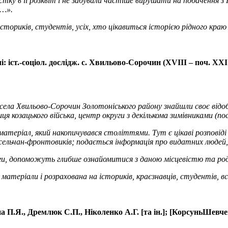
тку в її розквіт і не забували частіше вирушати на побачення з 
ь…».
істориків, студентів, усіх, хто цікавиться історією рідного краю
: іст.-соціол. дослідж. с. Хвильово-Сорочин (XVIII – поч. ХХІ
 села Хвильово-Сорочин Золотоніського району знайшли своє відоб
козацького війська, центр округи з декількома зимівниками (посел
атеріал, який накопичувався століттями. Тут є цікаві розповіді
сельчан-фронтовиків; подається інформація про видатних людей, 
ги, допоможуть глибше ознайомитися з даною місцевістю та родо
теріали і розрахована на істориків, краєзнавців, студентів, всі
 П.Я., Дремлюк С.П., Ніколенко А.Г. [та ін.]; [КорсуньШевчен