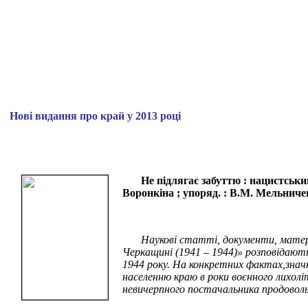
Нові видання про край у 2013 році
Не підлягає забуттю : нацистський
Воронкіна ; упоряд. : В.М. Мельниченк
Наукові статті, документи, матер
Черкащині (1941 – 1944)» розповідают
1944 року. На конкретних фактах,знач
населенню краю в роки воєнного лихоліт
невичерпного постачальника продовольс