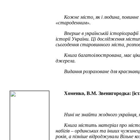
Кожне місто, як і людина, повинне
«староденним».
Вперше в українській історіографі
історії України. Ці дослідження місти
сьогодення старовинного міста, розпов
Книга багатоілюстрована, має ціка
джерела.
Видання розраховане для краєзнавці
Хоменко, В.М. Звенигородка: [іст.
Нині не знайти жодного українця, я
Книга містить матеріал про місто н
набігів – ординських та інших чужинец
років, а пізніше відроджували Вільне к