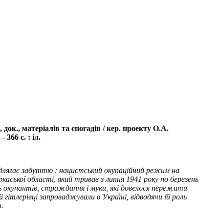
док., матеріалів та спогадів / кер. проекту О.А.
366 с. : іл.
ідлягає забуттю : нацистський окупаційний режим на
ської області, який тривав з липня 1941 року по березень
 окупантів, страждання і муки, які довелося пережити
гітлерівці запроваджували в Україні, відводячи їй роль
и.