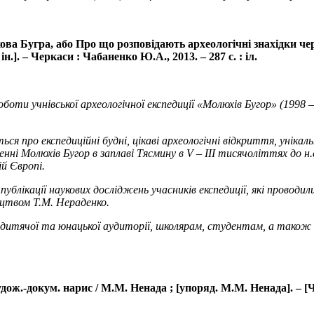
ва Бугра, або Про що розповідають археологічні знахідки чер
.]. – Черкаси : Чабаненко Ю.А., 2013. – 287 с. : іл.
оти учнівської археологічної експедиції «Молюхів Бугор» (1998 – 
ся про експедиційні будні, цікаві археологічні відкриття, унікал
і Молюхів Бугор в заплаві Тясмину в V – ІІІ тисячоліттях до н.е
ій Європі.
ублікації наукових досліджень учасників експедиції, які провод
ицтвом Т.М. Нераденко.
дитячої та юнацької аудиторії, школярам, студентам, а також 
ож.-докум. нарис / М.М. Ненада ; [упоряд. М.М. Ненада]. – [Чер