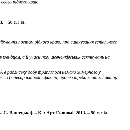
свого рідного краю.
 50 с. : іл.
відування поетом рідного краю, про вшанування геніального
мовидцем, а й учасником шевченківських святкувань на
 А в радянську добу траплялося немало химерного у
гії. Це неспростовані факти, про які треба знати. І автор
. Вашецька]. – К. : Арт Економі, 2013. – 50 с. : іл.