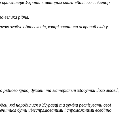
 краєзнавців України є автором книги «Заліське». Автор
о велика рідня.
агою згадує односельців, котрі залишили яскравий слід у
рідного краю, духовні та матеріальні здобутки його людей,
ей, які народилися в Журавці та зуміли реалізувати свої
но вчитися бути цілеспрямованими і спроможними всебічно