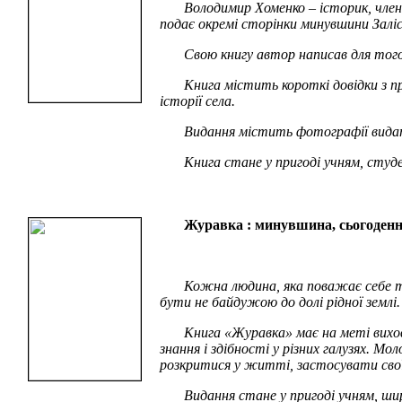
Володимир Хоменко – історик, член
подає окремі сторінки минувшини Заліс
Свою книгу автор написав для того,
Книга містить короткі довідки з пр
історії села.
Видання містить фотографії вида
Книга стане у пригоді учням, студ
Журавка : минувшина, сьогодення, о
Кожна людина, яка поважає себе та
бути не байдужою до долі рідної землі.
Книга «Журавка» має на меті вихов
знання і здібності у різних галузях. 
розкритися у житті, застосувати свої
Видання стане у пригоді учням, шир