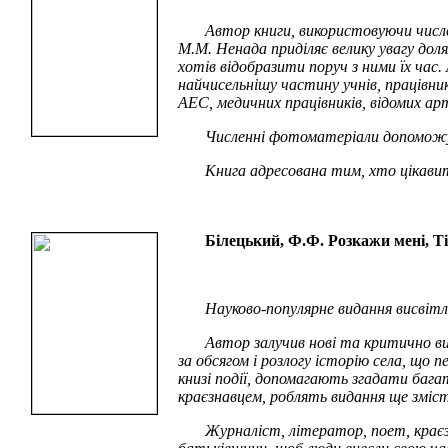
Автор книги, використовуючи числе
М.М. Ненада приділяє велику увагу дол
хотів відобразити поруч з ними їх час.
найчисельнішу частину учнів, працівник
АЕС, медичних працівників, відомих арт
Численні фотоматеріали допоможу
Книга адресована тим, хто цікавит
Білецький, Ф.Ф. Розкажи мені, Ті
Науково-популярне видання висвітл
Автор залучив нові та критично ви
за обсягом і розлогу історію села, що
книзі події, допомагають згадати бага
краєзнавцем, роблять видання ще зміст
Журналіст, літератор, поет, краєзн