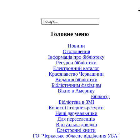
Головне меню
Новини
Оголошення
Інформація про бібліотеку
Ресурси бібліотеки
Електронний каталог
Краєзнавство Черкащини
Видання бібліотеки
Бібліотечним фахівцям
Вікно в Америку
Бібліогід
Бібліотека в ЗМІ
Корисні інтернет-ресурси
Наші дарувальники
Для переселенців
Віртуальна довідка
Електронні книги
ГО "Черкаське обласне відділення УБА"