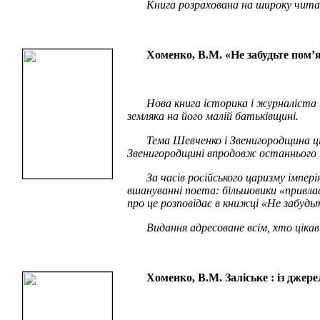
Книга розрахована на широку читац
Хоменко, В.М. «Не забудьте пом’я
Нова книга історика і журналіста 
земляка на його малій батьківщині.
Тема Шевченко і Звенигородщина ц
Звенигородщині впродовж останнього 
За часів російського царизму імпе
вшануванні поета: більшовики «привлас
про це розповідає в книжці «Не забуд
Видання адресоване всім, хто цік
Хоменко, В.М. Заліське : із джере