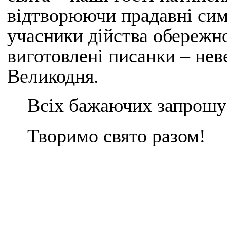
відтворюючи прадавні си
учасники дійства обережн
виготовлені писанки – нев
Великодня.
Всіх бажаючих запрошує
Творимо свято разом!