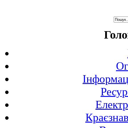
Голо
Ог
Інформац
Ресур
Електр
Краєзна