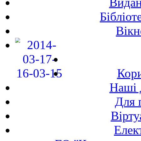
Видан
Бібліот
Вікн
Кори
Наші 
Для 
Вірту
Елек