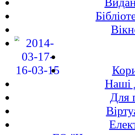
Видан
Бібліот
Вікн
Кори
Наші 
Для 
Вірту
Елек