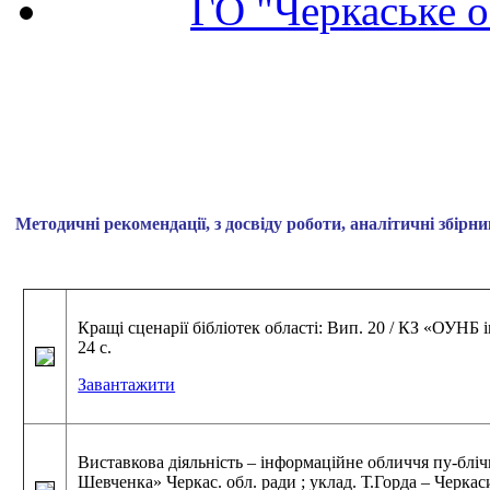
ГО "Черкаське о
Методичні рекомендації,
з досвіду роботи,
аналітичні збірни
Кращі сценарії бібліотек області: Вип. 20 / КЗ «ОУНБ 
24 с.
Завантажити
Виставкова діяльність – інформаційне обличчя пу-бліч
Шевченка» Черкас. обл. ради ; уклад. Т.Горда – Черкаси