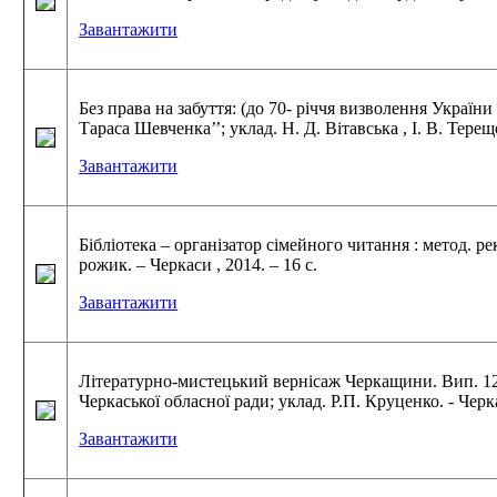
Завантажити
Без права на забуття: (до 70- річчя визволення Україн
Тараса Шевченка’’; уклад. Н. Д. Вітавська , І. В. Терещ
Завантажити
Бібліотека – організатор сімейного читання : метод. р
рожик. – Черкаси , 2014. – 16 с.
Завантажити
Літературно-мистецький вернісаж Черкащини. Вип. 12:
Черкаської обласної ради; уклад. Р.П. Круценко. - Черка
Завантажити