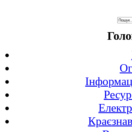
Голо
Ог
Інформац
Ресур
Електр
Краєзна