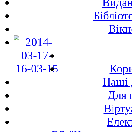
Видан
Бібліот
Вікн
Кори
Наші 
Для 
Вірту
Елек