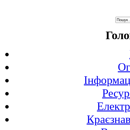
Голо
Ог
Інформац
Ресур
Електр
Краєзна