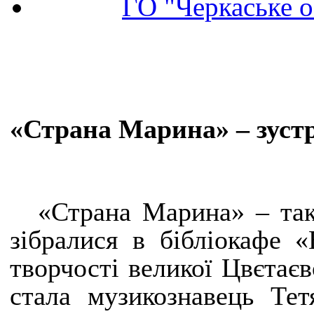
ГО "Черкаське о
«Страна Марина» – зустрі
«Страна Марина» – так
зібралися в бібліокафе «
творчості великої Цвєтає
стала музикознавець Тет