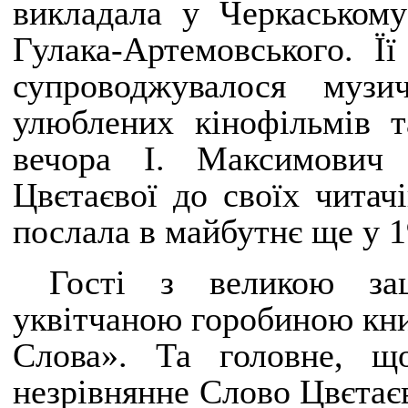
викладала у Черкаськом
Гулака-Артемовського. Її
супроводжувалося муз
улюблених кінофільмів т
вечора І. Максимович
Цвєтаєвої до своїх читачі
послала в майбутнє ще у 1
Гості з великою зац
уквітчаною горобиною кн
Слова». Та головне, щ
незрівнянне Слово Цвєтаєв