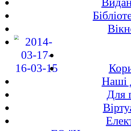
Видан
Бібліот
Вікн
Кори
Наші 
Для 
Вірту
Елек