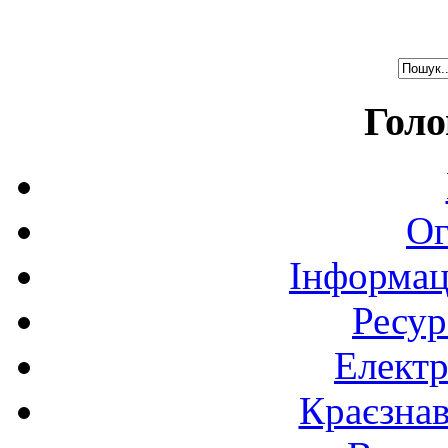
Голо
Ог
Інформац
Ресур
Електр
Краєзна