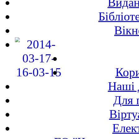
Видан
Бібліот
Вікн
Кори
Наші 
Для 
Вірту
Елек