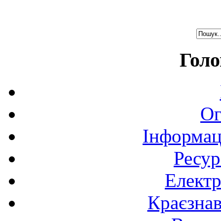
Голо
Ог
Інформац
Ресур
Електр
Краєзна