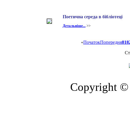
Поетична середа в бібліотеці
Детальніше...
>>
«
Початок
Попередня
81
8
Ст
Copyright © 