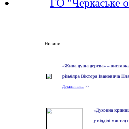
ГО "Черкаське о
Новини
«Жива душа дерева» – виставка 
різьбяра
Віктора Івановича Пл
Детальніше...
>>
«Духовна криниц
у відділі мистецт