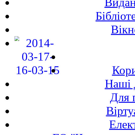
Видан
Бібліот
Вікн
Кори
Наші 
Для 
Вірту
Елек