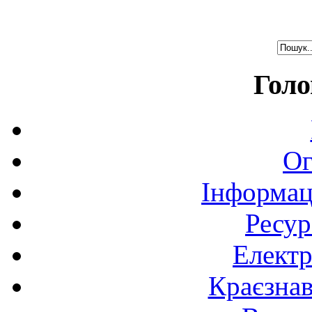
Голо
Ог
Інформац
Ресур
Електр
Краєзна