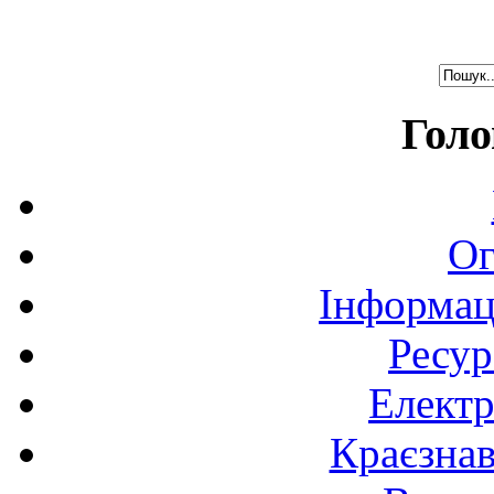
Голо
Ог
Інформац
Ресур
Електр
Краєзна