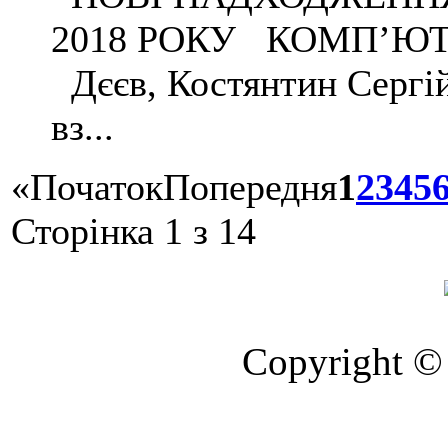
2018 РОКУ КОМП’ЮТ
Дєєв, Костянтин Сергі
вз...
«
Початок
Попередня
1
2
3
4
5
Сторінка 1 з 14
Copyright © 