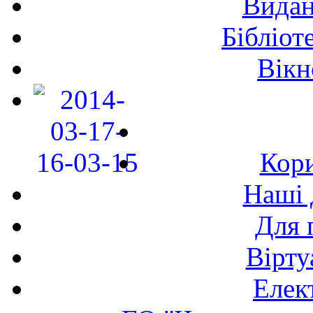
Видан
Бібліот
Вікн
Кори
Наші 
Для 
Вірту
Елек