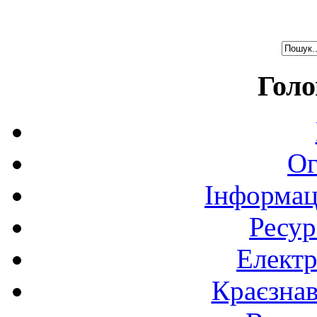
Голо
Ог
Інформац
Ресур
Електр
Краєзна