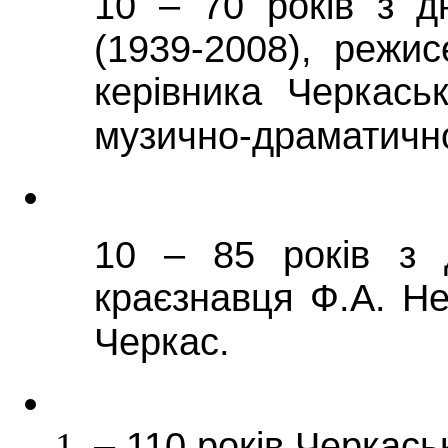
10 – 70 років з д
(1939-2008), режи
керівника Черкась
музично-драматичног
10 – 85 років з 
краєзнавця Ф.А. Не
Черкас.
– 110 років Черкась