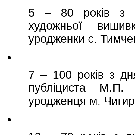
5 – 80 років з 
художньої вишив
уродженки с. Тимче
7 – 100 років з д
публіциста М.П. Б
уродженця м. Чигир