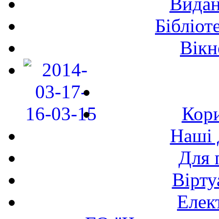
Видан
Бібліот
Вікн
Кори
Наші 
Для 
Вірту
Елек