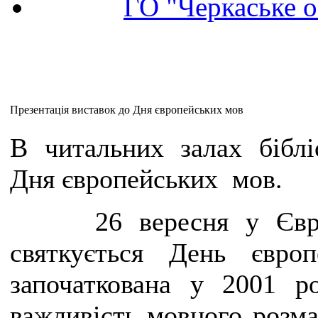
ГО "Черкаське о
Презентація виставок до Дня європейських мов
В читальних залах біблі
Д
ня європейських мов.
26 вересня у Євр
святкується День
євро
започаткована у 2001 р
важливість мовного розмаї