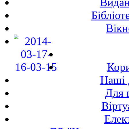
Видан
Бібліот
Вікн
Кори
Наші 
Для 
Вірту
Елек