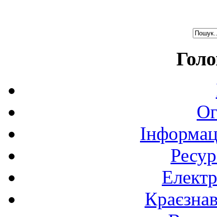
Голо
Ог
Інформац
Ресур
Електр
Краєзна