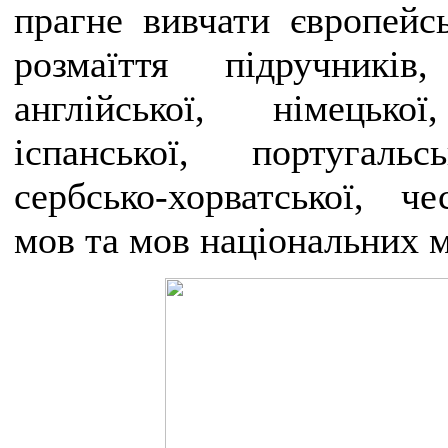
прагне вивчати європейс
розмаїття підручників
англійської, німецької
іспанської, португальс
сербсько-хорватської, че
мов та мов національних 